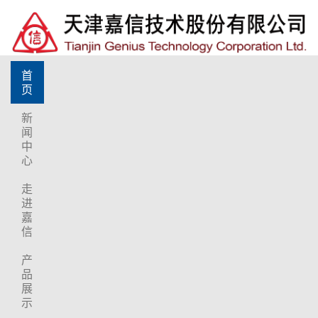
首
页
新
闻
中
心
走
进
嘉
信
产
品
展
示