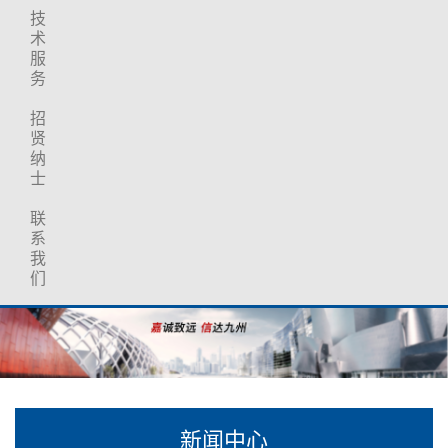
技
术
服
务
招
贤
纳
士
联
系
我
们
新闻中心